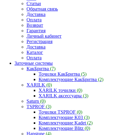
Статьи
Обратная связь
Доставка
Оплата
Возврат
Гарантия
Личный кабинет
Регистрация
Доставка
Каталог
Оплата
Заточные системы
КакБритва
(7)
Точилки КакБритва
(5)
Комплектующие КакБритва
(2)
XARILK
(0)
XARILK точилки
(0)
XARILK аксессуары
(3)
Saturn
(0)
TSPROF
(3)
Точилки TSPROF
(0)
Комплектующие K03
(3)
Комплектующие Kadet
(2)
Комплектующие Blitz
(0)
Hapstone
(4)