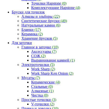
Точилки Hapstone
(0)
Комплектующие Hapstone
(4)
Бруски для точилок
Алмазы и эльборы
(22)
Синтетические бруски
(49)
Натуральные камни
(6)
Бланки
(17)
Керамика
(2)
Хранение брусков
(5)
Для заточки
Главное в заточке
(10)
Аксессуары
(7)
СОЖ
(2)
Выравнивание камней
(1)
Электроточилки
(5)
Work Sharp
(2)
Work Sharp Ken Onion
(2)
Мусаты
(7)
Керамические
(4)
Стальные
(0)
Алмазные
(1)
Чистка
(0)
Простые точилки
(3)
V-точилки
(2)
Правка и доводка
(10)