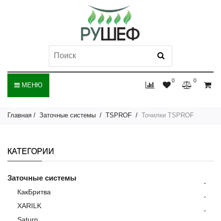
0
0
МЕНЮ
Главная
Заточные системы
TSPROF
Точилки TSPROF
КАТЕГОРИИ
Заточные системы
-
КакБритва
-
XARILK
-
Saturn