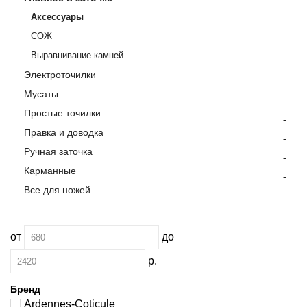
-
Аксессуары
СОЖ
Выравнивание камней
Электроточилки
-
Мусаты
-
Простые точилки
-
Правка и доводка
-
Ручная заточка
-
Карманные
-
Все для ножей
-
от
до
р.
Бренд
Ardennes-Coticule