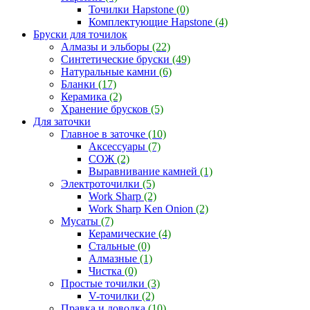
Точилки Hapstone
(0)
Комплектующие Hapstone
(4)
Бруски для точилок
Алмазы и эльборы
(22)
Синтетические бруски
(49)
Натуральные камни
(6)
Бланки
(17)
Керамика
(2)
Хранение брусков
(5)
Для заточки
Главное в заточке
(10)
Аксессуары
(7)
СОЖ
(2)
Выравнивание камней
(1)
Электроточилки
(5)
Work Sharp
(2)
Work Sharp Ken Onion
(2)
Мусаты
(7)
Керамические
(4)
Стальные
(0)
Алмазные
(1)
Чистка
(0)
Простые точилки
(3)
V-точилки
(2)
Правка и доводка
(10)