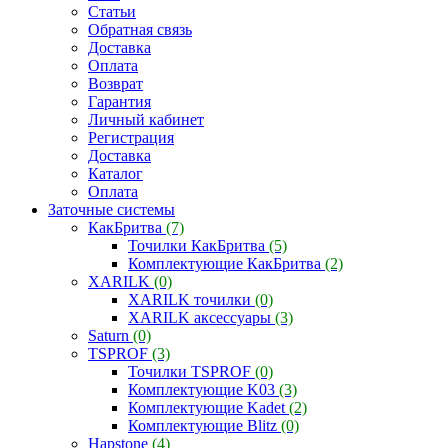
Статьи
Обратная связь
Доставка
Оплата
Возврат
Гарантия
Личный кабинет
Регистрация
Доставка
Каталог
Оплата
Заточные системы
КакБритва
(7)
Точилки КакБритва
(5)
Комплектующие КакБритва
(2)
XARILK
(0)
XARILK точилки
(0)
XARILK аксессуары
(3)
Saturn
(0)
TSPROF
(3)
Точилки TSPROF
(0)
Комплектующие K03
(3)
Комплектующие Kadet
(2)
Комплектующие Blitz
(0)
Hapstone
(4)