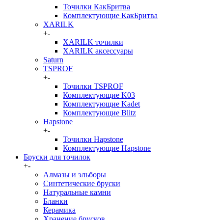
Точилки КакБритва
Комплектующие КакБритва
XARILK
+
-
XARILK точилки
XARILK аксессуары
Saturn
TSPROF
+
-
Точилки TSPROF
Комплектующие K03
Комплектующие Kadet
Комплектующие Blitz
Hapstone
+
-
Точилки Hapstone
Комплектующие Hapstone
Бруски для точилок
+
-
Алмазы и эльборы
Синтетические бруски
Натуральные камни
Бланки
Керамика
Хранение брусков