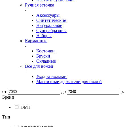
Ручная заточка
-
Аксессуары
Синтетические
Натуральные
Суперабразивы
Наборы
Карманные
-
Косточки
Бруски
Складные
Все для ножей
-
Уход за ножами
Магнитные держатели для ножей
от
до
р.
Бренд
DMT
Тип