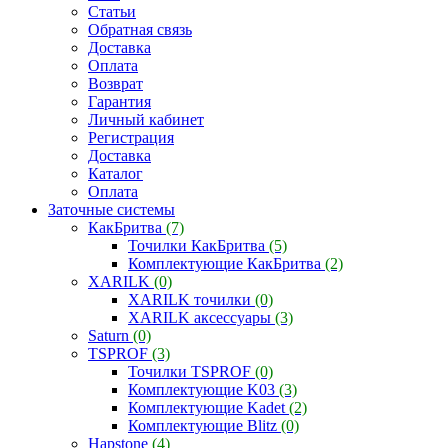
Статьи
Обратная связь
Доставка
Оплата
Возврат
Гарантия
Личный кабинет
Регистрация
Доставка
Каталог
Оплата
Заточные системы
КакБритва
(7)
Точилки КакБритва
(5)
Комплектующие КакБритва
(2)
XARILK
(0)
XARILK точилки
(0)
XARILK аксессуары
(3)
Saturn
(0)
TSPROF
(3)
Точилки TSPROF
(0)
Комплектующие K03
(3)
Комплектующие Kadet
(2)
Комплектующие Blitz
(0)
Hapstone
(4)