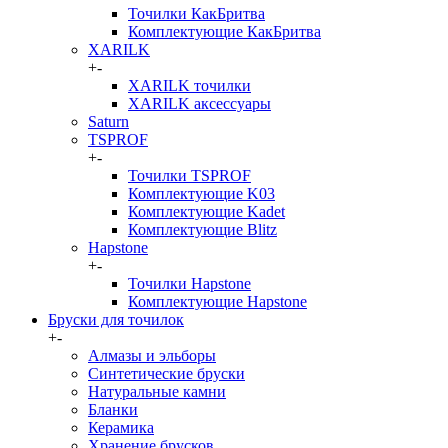
Точилки КакБритва
Комплектующие КакБритва
XARILK
+
-
XARILK точилки
XARILK аксессуары
Saturn
TSPROF
+
-
Точилки TSPROF
Комплектующие K03
Комплектующие Kadet
Комплектующие Blitz
Hapstone
+
-
Точилки Hapstone
Комплектующие Hapstone
Бруски для точилок
+
-
Алмазы и эльборы
Синтетические бруски
Натуральные камни
Бланки
Керамика
Хранение брусков