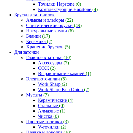
Точилки Hapstone
(0)
Комплектующие Hapstone
(4)
Бруски для точилок
Алмазы и эльборы
(22)
Синтетические бруски
(49)
Натуральные камни
(6)
Бланки
(17)
Керамика
(2)
Хранение брусков
(5)
Для заточки
Главное в заточке
(10)
Аксессуары
(7)
СОЖ
(2)
Выравнивание камней
(1)
Электроточилки
(5)
Work Sharp
(2)
Work Sharp Ken Onion
(2)
Мусаты
(7)
Керамические
(4)
Стальные
(0)
Алмазные
(1)
Чистка
(0)
Простые точилки
(3)
V-точилки
(2)
Правка и доводка
(10)