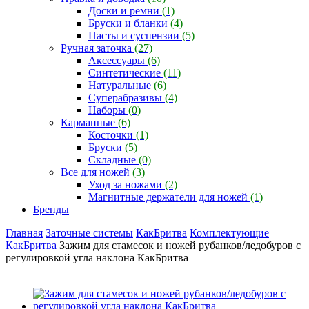
Доски и ремни
(1)
Бруски и бланки
(4)
Пасты и суспензии
(5)
Ручная заточка
(27)
Аксессуары
(6)
Синтетические
(11)
Натуральные
(6)
Суперабразивы
(4)
Наборы
(0)
Карманные
(6)
Косточки
(1)
Бруски
(5)
Складные
(0)
Все для ножей
(3)
Уход за ножами
(2)
Магнитные держатели для ножей
(1)
Бренды
Главная
Заточные системы
КакБритва
Комплектующие
КакБритва
Зажим для стамесок и ножей рубанков/ледобуров с
регулировкой угла наклона КакБритва