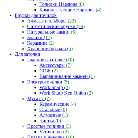
Точилки Hapstone
(0)
Комплектующие Hapstone
(4)
Бруски для точилок
Алмазы и эльборы
(22)
Синтетические бруски
(49)
Натуральные камни
(6)
Бланки
(17)
Керамика
(2)
Хранение брусков
(5)
Для заточки
Главное в заточке
(10)
Аксессуары
(7)
СОЖ
(2)
Выравнивание камней
(1)
Электроточилки
(5)
Work Sharp
(2)
Work Sharp Ken Onion
(2)
Мусаты
(7)
Керамические
(4)
Стальные
(0)
Алмазные
(1)
Чистка
(0)
Простые точилки
(3)
V-точилки
(2)
Правка и доводка
(10)