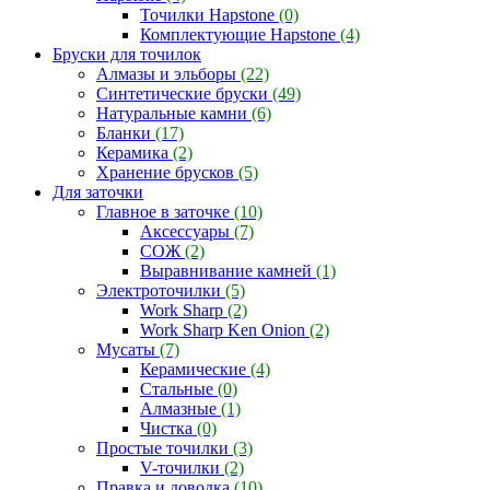
Точилки Hapstone
(0)
Комплектующие Hapstone
(4)
Бруски для точилок
Алмазы и эльборы
(22)
Синтетические бруски
(49)
Натуральные камни
(6)
Бланки
(17)
Керамика
(2)
Хранение брусков
(5)
Для заточки
Главное в заточке
(10)
Аксессуары
(7)
СОЖ
(2)
Выравнивание камней
(1)
Электроточилки
(5)
Work Sharp
(2)
Work Sharp Ken Onion
(2)
Мусаты
(7)
Керамические
(4)
Стальные
(0)
Алмазные
(1)
Чистка
(0)
Простые точилки
(3)
V-точилки
(2)
Правка и доводка
(10)