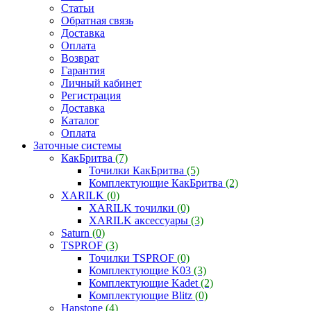
Статьи
Обратная связь
Доставка
Оплата
Возврат
Гарантия
Личный кабинет
Регистрация
Доставка
Каталог
Оплата
Заточные системы
КакБритва
(7)
Точилки КакБритва
(5)
Комплектующие КакБритва
(2)
XARILK
(0)
XARILK точилки
(0)
XARILK аксессуары
(3)
Saturn
(0)
TSPROF
(3)
Точилки TSPROF
(0)
Комплектующие K03
(3)
Комплектующие Kadet
(2)
Комплектующие Blitz
(0)
Hapstone
(4)