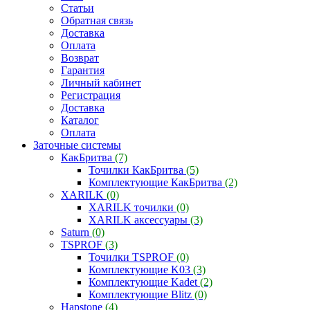
Статьи
Обратная связь
Доставка
Оплата
Возврат
Гарантия
Личный кабинет
Регистрация
Доставка
Каталог
Оплата
Заточные системы
КакБритва
(7)
Точилки КакБритва
(5)
Комплектующие КакБритва
(2)
XARILK
(0)
XARILK точилки
(0)
XARILK аксессуары
(3)
Saturn
(0)
TSPROF
(3)
Точилки TSPROF
(0)
Комплектующие K03
(3)
Комплектующие Kadet
(2)
Комплектующие Blitz
(0)
Hapstone
(4)