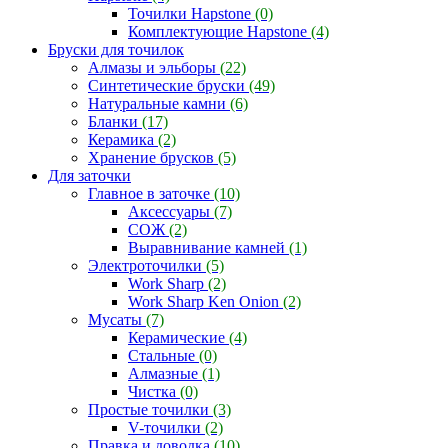
Точилки Hapstone
(0)
Комплектующие Hapstone
(4)
Бруски для точилок
Алмазы и эльборы
(22)
Синтетические бруски
(49)
Натуральные камни
(6)
Бланки
(17)
Керамика
(2)
Хранение брусков
(5)
Для заточки
Главное в заточке
(10)
Аксессуары
(7)
СОЖ
(2)
Выравнивание камней
(1)
Электроточилки
(5)
Work Sharp
(2)
Work Sharp Ken Onion
(2)
Мусаты
(7)
Керамические
(4)
Стальные
(0)
Алмазные
(1)
Чистка
(0)
Простые точилки
(3)
V-точилки
(2)
Правка и доводка
(10)