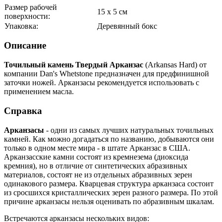
Размер рабочей
15 x 5 см
поверхности:
Упаковка:
Деревянный бокс
Описание
Точильный камень Твердый Арканзас
(Arkansas Hard) от
компании Dan's Whetstone предназначен для предфинишной
заточки ножей. Арканзасы рекомендуется использовать с
применением масла.
Справка
Арканзасы
- одни из самых лучших натуральных точильных
камней. Как можно догадаться по названию, добываются они
только в одном месте мира - в штате Арканзас в США.
Арканзасские камни состоят из кремнезема (диоксида
кремния), но в отличие от синтетических абразивных
материалов, состоят не из отдельных абразивных зерен
одинакового размера. Кварцевая структура арканзаса состоит
из сросшихся кристаллических зерен разного размера. По этой
причине арканзасы нельзя оценивать по абразивным шкалам.
Встречаются арканзасы нескольких видов: