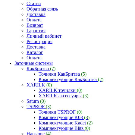
Статьи
Обратная связь
Доставка
Оплата
Возврат
Гарантия
Личный кабинет
Регистрация
Доставка
Каталог
Оплата
Заточные системы
КакБритва
(7)
Точилки КакБритва
(5)
Комплектующие КакБритва
(2)
XARILK
(0)
XARILK точилки
(0)
XARILK аксессуары
(3)
Saturn
(0)
TSPROF
(3)
Точилки TSPROF
(0)
Комплектующие K03
(3)
Комплектующие Kadet
(2)
Комплектующие Blitz
(0)
Hapstone
(4)