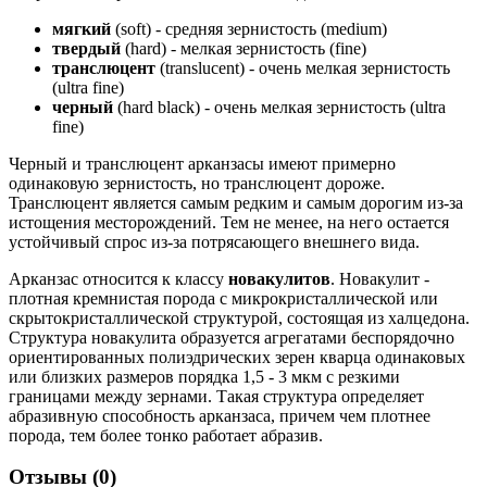
мягкий
(soft) - средняя зернистость (medium)
твердый
(hard) - мелкая зернистость (fine)
транслюцент
(translucent) - очень мелкая зернистость
(ultra fine)
черный
(hard black) - очень мелкая зернистость (ultra
fine)
Черный и транслюцент арканзасы имеют примерно
одинаковую зернистость, но транслюцент дороже.
Транслюцент является самым редким и самым дорогим из-за
истощения месторождений. Тем не менее, на него остается
устойчивый спрос из-за потрясающего внешнего вида.
Арканзас относится к классу
новакулитов
. Новакулит -
плотная кремнистая порода с микрокристаллической или
скрытокристаллической структурой, состоящая из халцедона.
Структура новакулита образуется агрегатами беспорядочно
ориентированных полиэдрических зерен кварца одинаковых
или близких размеров порядка 1,5 - 3 мкм с резкими
границами между зернами. Такая структура определяет
абразивную способность арканзаса, причем чем плотнее
порода, тем более тонко работает абразив.
Отзывы (
0
)