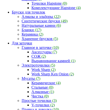
Точилки Hapstone
(0)
Комплектующие Hapstone
(4)
Бруски для точилок
Алмазы и эльборы
(22)
Синтетические бруски
(49)
Натуральные камни
(6)
Бланки
(17)
Керамика
(2)
Хранение брусков
(5)
Для заточки
Главное в заточке
(10)
Аксессуары
(7)
СОЖ
(2)
Выравнивание камней
(1)
Электроточилки
(5)
Work Sharp
(2)
Work Sharp Ken Onion
(2)
Мусаты
(7)
Керамические
(4)
Стальные
(0)
Алмазные
(1)
Чистка
(0)
Простые точилки
(3)
V-точилки
(2)
Правка и доводка
(10)