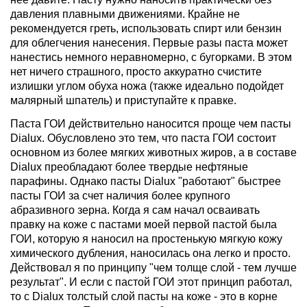
давления плавными движениями. Крайне не
рекомендуется греть, использовать спирт или бензин
для облегчения нанесения. Первые разы паста может
нанестись немного неравномерно, с бугорками. В этом
нет ничего страшного, просто аккуратно счистите
излишки углом обуха ножа (также идеально подойдет
малярный шпатель) и приступайте к правке.
Паста ГОИ действительно наносится проще чем пасты
Dialux. Обусловлено это тем, что паста ГОИ состоит
основном из более мягких животных жиров, а в составе
Dialux преобладают более твердые нефтяные
парафины. Однако пасты Dialux "работают" быстрее
пасты ГОИ за счет наличия более крупного
абразивного зерна. Когда я сам начал осваивать
правку на коже с пастами моей первой пастой была
ГОИ, которую я наносил на простенькую мягкую кожу
химического дубления, наносилась она легко и просто.
Действовал я по принципу "чем толще слой - тем лучше
результат". И если с пастой ГОИ этот принцип работал,
то с Dialux толстый слой пасты на коже - это в корне