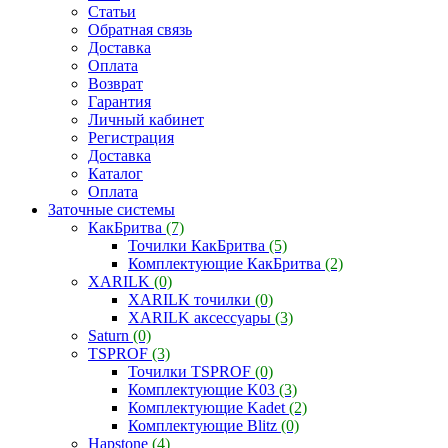
Статьи
Обратная связь
Доставка
Оплата
Возврат
Гарантия
Личный кабинет
Регистрация
Доставка
Каталог
Оплата
Заточные системы
КакБритва
(7)
Точилки КакБритва
(5)
Комплектующие КакБритва
(2)
XARILK
(0)
XARILK точилки
(0)
XARILK аксессуары
(3)
Saturn
(0)
TSPROF
(3)
Точилки TSPROF
(0)
Комплектующие K03
(3)
Комплектующие Kadet
(2)
Комплектующие Blitz
(0)
Hapstone
(4)