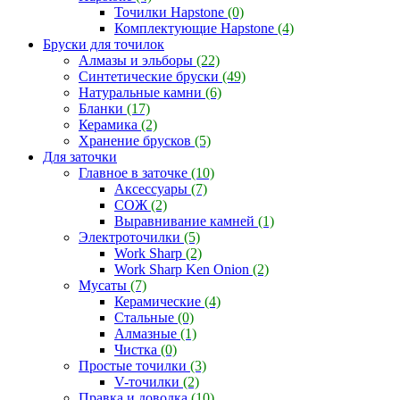
Точилки Hapstone
(0)
Комплектующие Hapstone
(4)
Бруски для точилок
Алмазы и эльборы
(22)
Синтетические бруски
(49)
Натуральные камни
(6)
Бланки
(17)
Керамика
(2)
Хранение брусков
(5)
Для заточки
Главное в заточке
(10)
Аксессуары
(7)
СОЖ
(2)
Выравнивание камней
(1)
Электроточилки
(5)
Work Sharp
(2)
Work Sharp Ken Onion
(2)
Мусаты
(7)
Керамические
(4)
Стальные
(0)
Алмазные
(1)
Чистка
(0)
Простые точилки
(3)
V-точилки
(2)
Правка и доводка
(10)