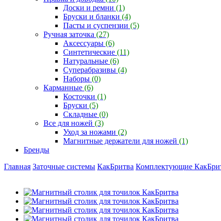
Доски и ремни
(1)
Бруски и бланки
(4)
Пасты и суспензии
(5)
Ручная заточка
(27)
Аксессуары
(6)
Синтетические
(11)
Натуральные
(6)
Суперабразивы
(4)
Наборы
(0)
Карманные
(6)
Косточки
(1)
Бруски
(5)
Складные
(0)
Все для ножей
(3)
Уход за ножами
(2)
Магнитные держатели для ножей
(1)
Бренды
Главная
Заточные системы
КакБритва
Комплектующие КакБри