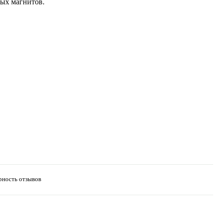
вых магнитов.
рность отзывов