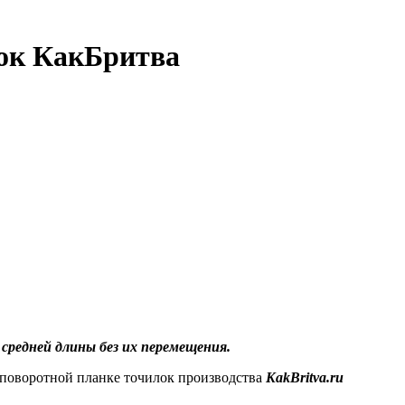
ок КакБритва
редней длины без их перемещения.
 поворотной планке точилок производства
KakBritva.ru