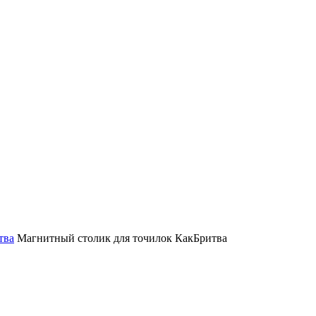
тва
Магнитный столик для точилок КакБритва