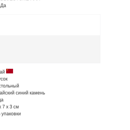
Да
тай
сок
стольный
айский синий камень
да
х 7 х 3 см
 упаковки