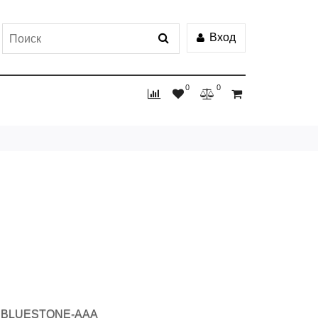
Вход
0
0
BLUESTONE-AAA