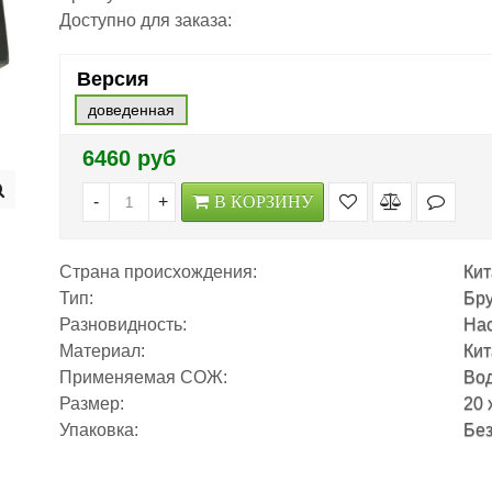
Доступно для заказа:
Версия
доведенная
6460 руб
-
+
В КОРЗИНУ
Страна происхождения:
Ки
Тип:
Бру
Разновидность:
На
Материал:
Кит
Применяемая СОЖ:
Во
Размер:
20 
Упаковка:
Без