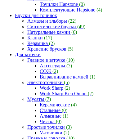
Точилки Hapstone
(0)
Комплектующие Hapstone
(4)
Бруски для точилок
Алмазы и эльборы
(22)
Синтетические бруски
(49)
Натуральные камни
(6)
Бланки
(17)
Керамика
(2)
Хранение брусков
(5)
Для заточки
Главное в заточке
(10)
Аксессуары
(7)
СОЖ
(2)
Выравнивание камней
(1)
Электроточилки
(5)
Work Sharp
(2)
Work Sharp Ken Onion
(2)
Мусаты
(7)
Керамические
(4)
Стальные
(0)
Алмазные
(1)
Чистка
(0)
Простые точилки
(3)
V-точилки
(2)
Правка и доводка
(10)