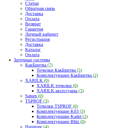
Статьи
Обратная связь
Доставка
Оплата
Возврат
Гарантия
Личный кабинет
Регистрация
Доставка
Каталог
Оплата
Заточные системы
КакБритва
(7)
Точилки КакБритва
(5)
Комплектующие КакБритва
(2)
XARILK
(0)
XARILK точилки
(0)
XARILK аксессуары
(3)
Saturn
(0)
TSPROF
(3)
Точилки TSPROF
(0)
Комплектующие K03
(3)
Комплектующие Kadet
(2)
Комплектующие Blitz
(0)
Hapstone
(4)