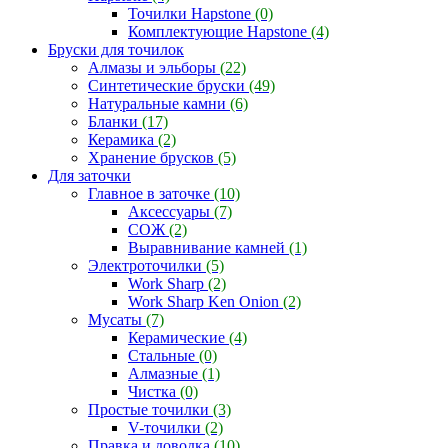
Точилки Hapstone
(0)
Комплектующие Hapstone
(4)
Бруски для точилок
Алмазы и эльборы
(22)
Синтетические бруски
(49)
Натуральные камни
(6)
Бланки
(17)
Керамика
(2)
Хранение брусков
(5)
Для заточки
Главное в заточке
(10)
Аксессуары
(7)
СОЖ
(2)
Выравнивание камней
(1)
Электроточилки
(5)
Work Sharp
(2)
Work Sharp Ken Onion
(2)
Мусаты
(7)
Керамические
(4)
Стальные
(0)
Алмазные
(1)
Чистка
(0)
Простые точилки
(3)
V-точилки
(2)
Правка и доводка
(10)