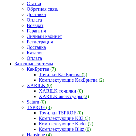
Статьи
Обратная связь
Доставка
Оплата
Возврат
Гарантия
Личный кабинет
Регистрация
Доставка
Каталог
Оплата
Заточные системы
КакБритва
(7)
Точилки КакБритва
(5)
Комплектующие КакБритва
(2)
XARILK
(0)
XARILK точилки
(0)
XARILK аксессуары
(3)
Saturn
(0)
TSPROF
(3)
Точилки TSPROF
(0)
Комплектующие K03
(3)
Комплектующие Kadet
(2)
Комплектующие Blitz
(0)
Hapstone
(4)