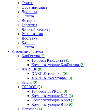
Статьи
Обратная связь
Доставка
Оплата
Возврат
Гарантия
Личный кабинет
Регистрация
Доставка
Каталог
Оплата
Заточные системы
КакБритва
(7)
Точилки КакБритва
(5)
Комплектующие КакБритва
(2)
XARILK
(0)
XARILK точилки
(0)
XARILK аксессуары
(3)
Saturn
(0)
TSPROF
(3)
Точилки TSPROF
(0)
Комплектующие K03
(3)
Комплектующие Kadet
(2)
Комплектующие Blitz
(0)
Hapstone
(4)