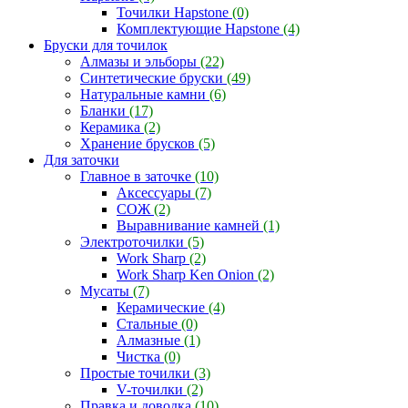
Точилки Hapstone
(0)
Комплектующие Hapstone
(4)
Бруски для точилок
Алмазы и эльборы
(22)
Синтетические бруски
(49)
Натуральные камни
(6)
Бланки
(17)
Керамика
(2)
Хранение брусков
(5)
Для заточки
Главное в заточке
(10)
Аксессуары
(7)
СОЖ
(2)
Выравнивание камней
(1)
Электроточилки
(5)
Work Sharp
(2)
Work Sharp Ken Onion
(2)
Мусаты
(7)
Керамические
(4)
Стальные
(0)
Алмазные
(1)
Чистка
(0)
Простые точилки
(3)
V-точилки
(2)
Правка и доводка
(10)