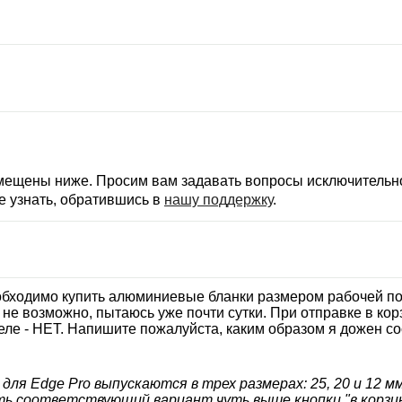
змещены ниже. Просим вам задавать вопросы исключительно
е узнать, обратившись в
нашу поддержку
.
обходимо купить алюминиевые бланки размером рабочей по
не возможно, пытаюсь уже почти сутки. При отправке в корз
деле - НЕТ. Напишите пожалуйста, каким образом я дожен с
для Edge Pro выпускаются в трех размерах: 25, 20 и 12 
ть соответствующий вариант чуть выше кнопки "в корзин