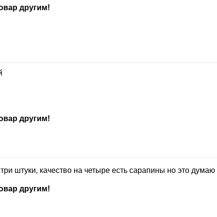
овар другим!
й
овар другим!
три штуки, качество на четыре есть сарапины но это думаю 
овар другим!