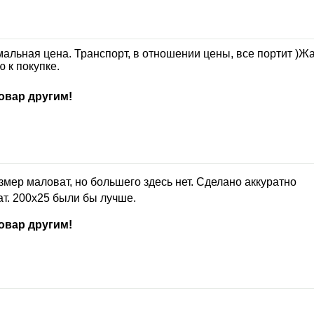
альная цена. Транспорт, в отношении цены, все портит )Жал
 к покупке.
овар другим!
мер маловат, но большего здесь нет. Сделано аккуратно
т. 200х25 были бы лучше.
овар другим!