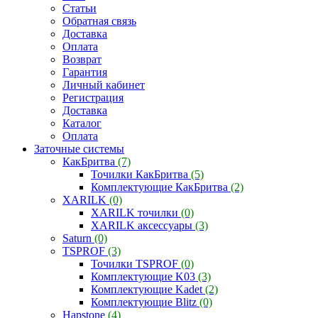
Статьи
Обратная связь
Доставка
Оплата
Возврат
Гарантия
Личный кабинет
Регистрация
Доставка
Каталог
Оплата
Заточные системы
КакБритва
(7)
Точилки КакБритва
(5)
Комплектующие КакБритва
(2)
XARILK
(0)
XARILK точилки
(0)
XARILK аксессуары
(3)
Saturn
(0)
TSPROF
(3)
Точилки TSPROF
(0)
Комплектующие K03
(3)
Комплектующие Kadet
(2)
Комплектующие Blitz
(0)
Hapstone
(4)