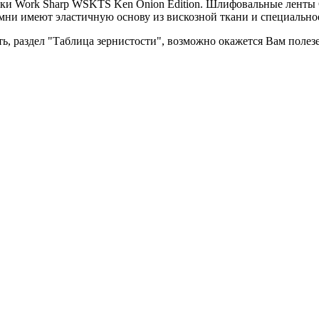
ки Work Sharp WSKTS Ken Onion Edition. Шлифовальные ленты C
емни имеют эластичную основу из вискозной ткани и специально
ь, раздел "Таблица зернистости", возможно окажется Вам полез