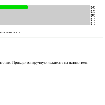
(4)
(2)
(0)
(1)
(1)
рность отзывов
аточки. Приходится вручную нажимать на натяжитель.