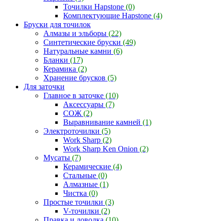
Точилки Hapstone
(0)
Комплектующие Hapstone
(4)
Бруски для точилок
Алмазы и эльборы
(22)
Синтетические бруски
(49)
Натуральные камни
(6)
Бланки
(17)
Керамика
(2)
Хранение брусков
(5)
Для заточки
Главное в заточке
(10)
Аксессуары
(7)
СОЖ
(2)
Выравнивание камней
(1)
Электроточилки
(5)
Work Sharp
(2)
Work Sharp Ken Onion
(2)
Мусаты
(7)
Керамические
(4)
Стальные
(0)
Алмазные
(1)
Чистка
(0)
Простые точилки
(3)
V-точилки
(2)
Правка и доводка
(10)