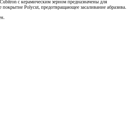
ubitron с керамическим зерном предназначены для
е покрытие Polycut, предотвращающее засаливание абразива.
ен.