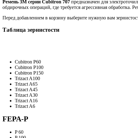
Ремень 3M серии Cubitron 707
предназначен для электроточил
обдирочных операций, где требуется агрессивная обработка. Р
Перед добавлением в корзину выберите нужную вам зернистост
Таблица зернистости
Cubitron P60
Cubitron P100
Cubitron P150
Trizact A100
Trizact A65
Trizact A45
Trizact A30
Trizact A16
Trizact A6
FEPA-P
P 60
P 100