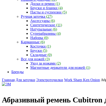
Доски и ремни
(1)
Бруски и бланки
(4)
Пасты и суспензии
(5)
Ручная заточка
(27)
Аксессуары
(6)
Синтетические
(11)
Натуральные
(6)
Суперабразивы
(4)
Наборы
(0)
Карманные
(6)
Косточки
(1)
Бруски
(5)
Складные
(0)
Все для ножей
(3)
Уход за ножами
(2)
Магнитные держатели для ножей
(1)
Бренды
Главная
Для заточки
Электроточилки
Work Sharp Ken Onion
Аб
Абразивный ремень Cubitron 