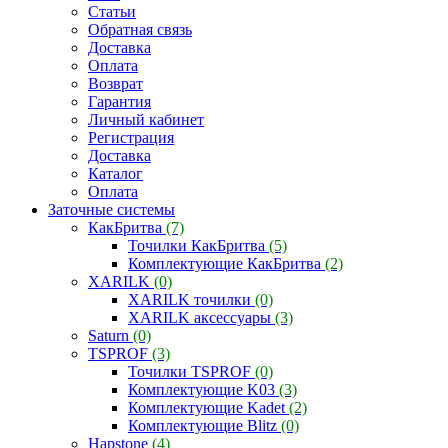
Статьи
Обратная связь
Доставка
Оплата
Возврат
Гарантия
Личный кабинет
Регистрация
Доставка
Каталог
Оплата
Заточные системы
КакБритва
(7)
Точилки КакБритва
(5)
Комплектующие КакБритва
(2)
XARILK
(0)
XARILK точилки
(0)
XARILK аксессуары
(3)
Saturn
(0)
TSPROF
(3)
Точилки TSPROF
(0)
Комплектующие K03
(3)
Комплектующие Kadet
(2)
Комплектующие Blitz
(0)
Hapstone
(4)