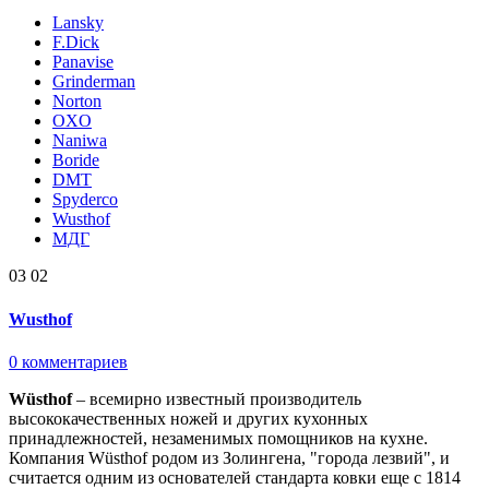
Lansky
F.Dick
Panavise
Grinderman
Norton
OXO
Naniwa
Boride
DMT
Spyderco
Wusthof
МДГ
03
02
Wusthof
0 комментариев
Wüsthof
– всемирно известный производитель
высококачественных ножей и других кухонных
принадлежностей, незаменимых помощников на кухне.
Компания Wüsthof родом из Золингена, "города лезвий", и
считается одним из основателей стандарта ковки еще с 1814