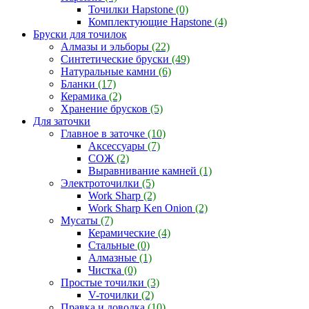
Точилки Hapstone
(0)
Комплектующие Hapstone
(4)
Бруски для точилок
Алмазы и эльборы
(22)
Синтетические бруски
(49)
Натуральные камни
(6)
Бланки
(17)
Керамика
(2)
Хранение брусков
(5)
Для заточки
Главное в заточке
(10)
Аксессуары
(7)
СОЖ
(2)
Выравнивание камней
(1)
Электроточилки
(5)
Work Sharp
(2)
Work Sharp Ken Onion
(2)
Мусаты
(7)
Керамические
(4)
Стальные
(0)
Алмазные
(1)
Чистка
(0)
Простые точилки
(3)
V-точилки
(2)
Правка и доводка
(10)