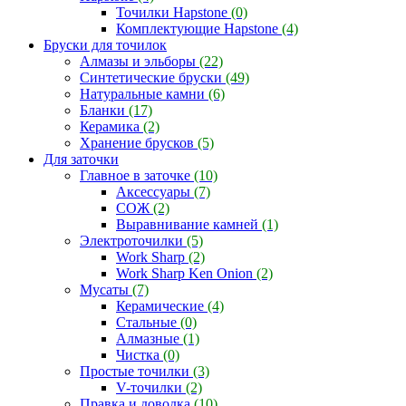
Точилки Hapstone
(0)
Комплектующие Hapstone
(4)
Бруски для точилок
Алмазы и эльборы
(22)
Синтетические бруски
(49)
Натуральные камни
(6)
Бланки
(17)
Керамика
(2)
Хранение брусков
(5)
Для заточки
Главное в заточке
(10)
Аксессуары
(7)
СОЖ
(2)
Выравнивание камней
(1)
Электроточилки
(5)
Work Sharp
(2)
Work Sharp Ken Onion
(2)
Мусаты
(7)
Керамические
(4)
Стальные
(0)
Алмазные
(1)
Чистка
(0)
Простые точилки
(3)
V-точилки
(2)
Правка и доводка
(10)