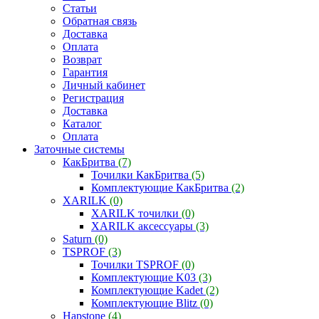
Статьи
Обратная связь
Доставка
Оплата
Возврат
Гарантия
Личный кабинет
Регистрация
Доставка
Каталог
Оплата
Заточные системы
КакБритва
(7)
Точилки КакБритва
(5)
Комплектующие КакБритва
(2)
XARILK
(0)
XARILK точилки
(0)
XARILK аксессуары
(3)
Saturn
(0)
TSPROF
(3)
Точилки TSPROF
(0)
Комплектующие K03
(3)
Комплектующие Kadet
(2)
Комплектующие Blitz
(0)
Hapstone
(4)