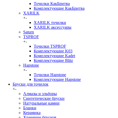
Точилки КакБритва
Комплектующие КакБритва
XARILK
+
-
XARILK точилки
XARILK аксессуары
Saturn
TSPROF
+
-
Точилки TSPROF
Комплектующие K03
Комплектующие Kadet
Комплектующие Blitz
Hapstone
+
-
Точилки Hapstone
Комплектующие Hapstone
Бруски для точилок
+
-
Алмазы и эльборы
Синтетические бруски
Натуральные камни
Бланки
Керамика
Хранение брусков