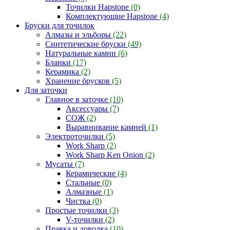
Точилки Hapstone
(0)
Комплектующие Hapstone
(4)
Бруски для точилок
Алмазы и эльборы
(22)
Синтетические бруски
(49)
Натуральные камни
(6)
Бланки
(17)
Керамика
(2)
Хранение брусков
(5)
Для заточки
Главное в заточке
(10)
Аксессуары
(7)
СОЖ
(2)
Выравнивание камней
(1)
Электроточилки
(5)
Work Sharp
(2)
Work Sharp Ken Onion
(2)
Мусаты
(7)
Керамические
(4)
Стальные
(0)
Алмазные
(1)
Чистка
(0)
Простые точилки
(3)
V-точилки
(2)
Правка и доводка
(10)