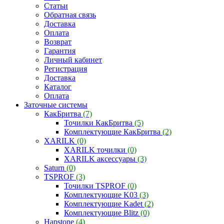
Статьи
Обратная связь
Доставка
Оплата
Возврат
Гарантия
Личный кабинет
Регистрация
Доставка
Каталог
Оплата
Заточные системы
КакБритва
(7)
Точилки КакБритва
(5)
Комплектующие КакБритва
(2)
XARILK
(0)
XARILK точилки
(0)
XARILK аксессуары
(3)
Saturn
(0)
TSPROF
(3)
Точилки TSPROF
(0)
Комплектующие K03
(3)
Комплектующие Kadet
(2)
Комплектующие Blitz
(0)
Hapstone
(4)