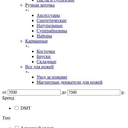
Ручная заточка
+
-
Аксессуары
Синтетические
Натуральные
Суперабразивы
Наборы
Карманные
+
-
Косточки
Бруски
Складные
Все для ножей
+
-
Уход за ножами
Магнитные держатели для ножей
от
до
р.
Бренд
DMT
Тип