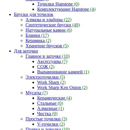
Точилки Hapstone
(0)
Комплектующие Hapstone
(4)
Бруски для точилок
Алмазы и эльборы
(22)
Синтетические бруски
(49)
Натуральные камни
(6)
Бланки
(17)
Керамика
(2)
Хранение брусков
(5)
Для заточки
Главное в заточке
(10)
Аксессуары
(7)
СОЖ
(2)
Выравнивание камней
(1)
Электроточилки
(5)
Work Sharp
(2)
Work Sharp Ken Onion
(2)
Мусаты
(7)
Керамические
(4)
Стальные
(0)
Алмазные
(1)
Чистка
(0)
Простые точилки
(3)
V-точилки
(2)
Правка и доводка
(10)