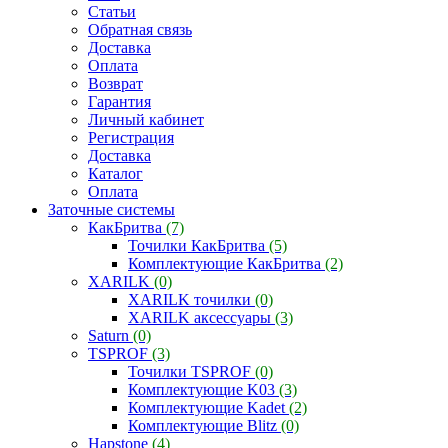
Статьи
Обратная связь
Доставка
Оплата
Возврат
Гарантия
Личный кабинет
Регистрация
Доставка
Каталог
Оплата
Заточные системы
КакБритва
(7)
Точилки КакБритва
(5)
Комплектующие КакБритва
(2)
XARILK
(0)
XARILK точилки
(0)
XARILK аксессуары
(3)
Saturn
(0)
TSPROF
(3)
Точилки TSPROF
(0)
Комплектующие K03
(3)
Комплектующие Kadet
(2)
Комплектующие Blitz
(0)
Hapstone
(4)